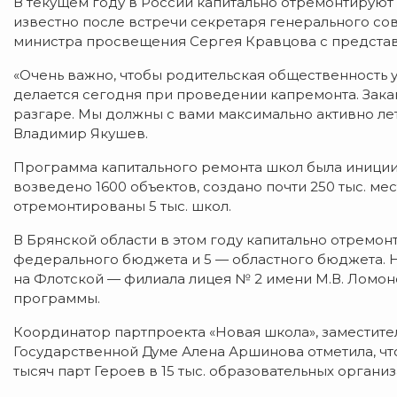
В текущем году в России капитально отремонтируют б
известно после встречи секретаря генерального со
министра просвещения Сергея Кравцова с представ
«Очень важно, чтобы родительская общественность у
делается сегодня при проведении капремонта. Закан
разгаре. Мы должны с вами максимально активно л
Владимир Якушев.
Программа капитального ремонта школ была иниции
возведено 1600 объектов, создано почти 250 тыс. мес
отремонтированы 5 тыс. школ.
В Брянской области в этом году капитально отремонти
федерального бюджета и 5 — областного бюджета. 
на Флотской — филиала лицея № 2 имени М.В. Ломон
программы.
Координатор партпроекта «Новая школа», заместите
Государственной Думе Алена Аршинова отметила, что
тысяч парт Героев в 15 тыс. образовательных организ