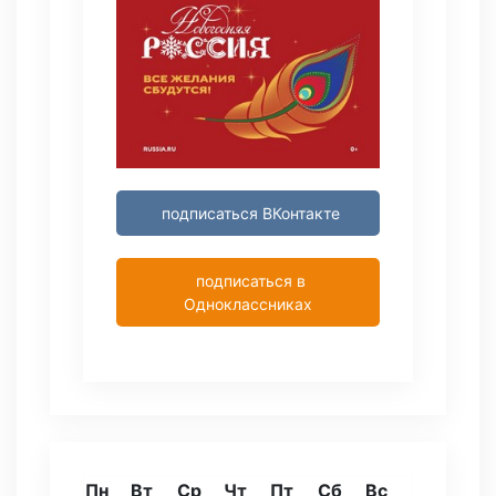
подписаться ВКонтакте
подписаться в
Одноклассниках
Пн
Вт
Ср
Чт
Пт
Сб
Вс