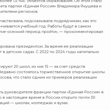
олее 1,5 тыс. объектов образования. Об этом стало
вета партии «Единая Россия» Владимира Якушева и
ителями регионов.
частвовала, подсказывала подрядчикам, как это
чивается учебный год. Работы будут в самом
етне-осенний период пройти», — прокомментировал
рована президентом. За время ее реализации
т в детских садах. С 2022 по 2024 годы капитально
руют 20 школ, из них 15 — за счет средств
Недавно состоялось торжественное открытие школы
осова, что стало одним из примеров реализации
ль руководителя фракции партии «Единая Россия» в
 в настоящее время в России открыто почти 30
аций — школах, колледжах и вузах.