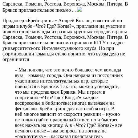
Саранска, Тюмени, Ростова, Воронежа, Москвы, Питера. В
Брянск пригласительное письмо ...
Продюсер «Брейн-ринга» Андрей Козлов, известный по
играм в клубе «Что? Где? Когда?», пригласил на участие в
новом сезоне команды из разных крупных городов страны –
Саранска, Тюмени, Ростова, Воронежа, Москвы, Питера. В
Брянск пригласительное письмо пришло в БГТУ на адрес
университетского Интеллектуального клуба. Но при
формировании команды стало понятно, что вузом дело не
ограничится
– Мы поняли, что это нечто большее, чем команда
вуза – команда города. Она набрана из постоянных
участников интеллектуальных игр, которые
поводятся в Брянске. Так что, можно утверждать,
что мы представляем Брянск. Мы играем в
спортивное «Что? Где? Когда?» каждое
воскресенье в библиотеке; иногда выезжаем на
фестивали. Брейнг-ринг для нас особая игра. В
ней многое зависит от скорости реакции – нужно
не только найти правильный ответ, но и быстрее
всех нажать на кнопку. А в «Что? Где? Когда?» все
немного иначе – там вопросы на логику, на
«раскруточку» – рассказал представитель