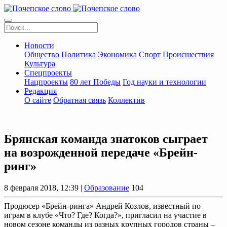
Новости
Общество
Политика
Экономика
Спорт
Происшествия
Культура
Спецпроекты
Нацпроекты
80 лет Победы
Год науки и технологии
Редакция
О сайте
Обратная связь
Коллектив
Брянская команда знатоков сыграет
на возрожденной передаче «Брейн-
ринг»
8 февраля 2018, 12:39 |
Образование
104
Продюсер «Брейн-ринга» Андрей Козлов, известный по
играм в клубе «Что? Где? Когда?», пригласил на участие в
новом сезоне команды из разных крупных городов страны –