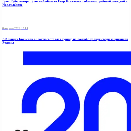
Врио Губернатора Брянской области Егор Ковальчук побывал с рабочей поездкой в
Новозыбкове
8 августа 2026, 10:09
В Клинцах Брянской области состоялся турнир по волейболу сидя среди защитников
Родины