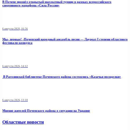
В Почепе прошёл открытый шахматный турнир в рамках всероссийского
спортивного марафона «Сила России»
6 августа 2026, 16:56
Мы- первые! -Почепский народный ансамбль песни — Лауреат I степени областного
фестиваля-конкурса
6 августа 2026, 14:12
В Рагозинской библиотеке Почепского района состоялись «Казачьи посиделки»
6 августа 2026, 13:10
Мнение жителей Почепского района о ситуации на Украине
Областные новости