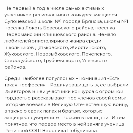
Не первый в год в числе самых активных
участников регионального конкурса учащиеся
Супоневской школы №1 города Брянска, школы №1
поселка Локоть Брасовского района, поселка
Первомайский Клинцовского района. Немало
любителей эпистолярного жанра среди
школьников Дятьковского, Жирятинского,
Жуковского, Новозыбковского, Почепского,
Стародубского, Трубчевскорго, Унечского
районов.
Среди наиболее популярных – номинация «Есть
такая профессия – Родину защищать…», ее выбрали
25 авторов В ней участники конкурса с огромной
гордостью рассказывают про членов своей семьи,
которые воевали в Великую Отечественную войну,
а также о своих папах и братьях, которые
защищают суверенитет России в наши дни. И тем
приятнее, что первое место в ней заняла ученица
Речицкой СОШ Вероника Побудилина.