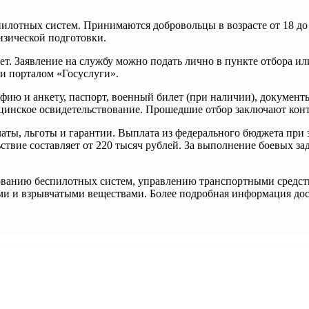
лотных систем. Принимаются добровольцы в возрасте от 18 до 4
изической подготовки.
ет. Заявление на службу можно подать лично в пункте отбора ил
 порталом «Госуслуги».
ию и анкету, паспорт, военный билет (при наличии), документы 
цинское освидетельствование. Прошедшие отбор заключают конт
ты, льготы и гарантии. Выплата из федерального бюджета при з
твие составляет от 220 тысяч рублей. За выполнение боевых за
ованию беспилотных систем, управлению транспортными средств
ами и взрывчатыми веществами. Более подробная информация дос