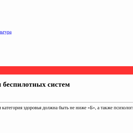
льтура
и бeспилотных систeм
м категория здоровья должна быть не ниже «Б», а также психол