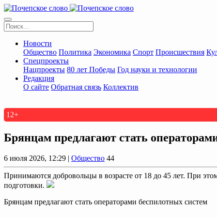
Новости
Общество
Политика
Экономика
Спорт
Происшествия
Ку
Спецпроекты
Нацпроекты
80 лет Победы
Год науки и технологии
Редакция
О сайте
Обратная связь
Коллектив
12+
Брянцам предлагают стать оперaторам
6 июля 2026, 12:29 |
Общество
44
Принимаются добровольцы в возрасте от 18 до 45 лет. При это
подготовки.
Брянцам предлагают стать оперaторами бeспилотных систeм