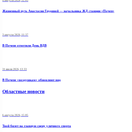
4 августа 2026, 12:03
Жизненный путь Анастасии Грудиной — начальника ЖД станции «Почеп»
3 августа 2026, 11:37
В Почепе отметили День ВДВ
31 июля 2026, 13:33
В Почепе «воздушкам» обновляют вид
Областные новости
6 августа 2026, 15:05
Твой билет на главную сцену уличного спорта