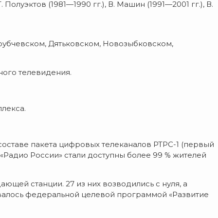
уэктов (1981—1990 гг.), В. Машин (1991—2001 гг.), В.
Трубчевском, Дятьковском, Новозыбковском,
ного телевидения.
плекса.
 составе пакета цифровых телеканалов РТРС-1 (первый
а «Радио России» стали доступны более 99 % жителей
ющей станции. 27 из них возводились с нуля, а
валось федеральной целевой программой «Развитие