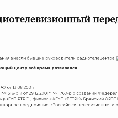
адиотелевизионный пере
щания внесли бывшие руководители радиотелецентра.
щий центр всё время развивался
Ф от 13.08.2001г.
г. №1516-р и от 29.12.2001г. № 1760-р о создании Феде
ь» (ФГУП РТРС), филиал «ФГУП «ВГТРК» Брянский ОРТ
итарное предприятие «Российская телевизионная и р