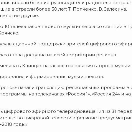
я внесли бывшие руководители радиотелецентра: Г. Пол
шие в отрасли более 30 лет: Т. Попченко, В. Залесина,
и многие другие.
ию 10 телеканалов первого мультиплекса со станций в 
Брянске.
консультационной поддержки зрителей цифрового эфир
екса стала доступна на всей территории региона.
 месяца в Клинцах началась трансляция второго мульти
кодирования и формирования мультиплексов.
«Брянск» начали трансляцию региональных программ в
программы на телеканалах «Россия 1», «Россия 24» и н
ть цифрового эфирного телерадиовещания из 31 переда
ительство цифровой телесети в регионе предусматри
2018 годы».