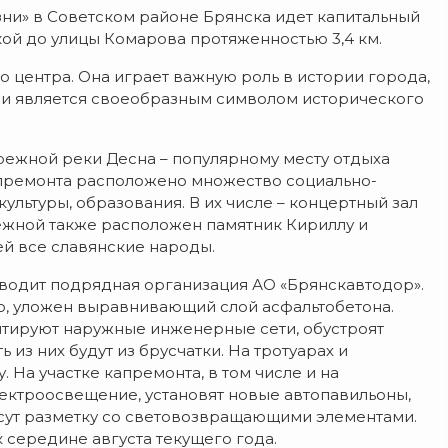
ни» в Советском районе Брянска идет капитальный
кой до улицы Комарова протяженностью 3,4 км.
о центра. Она играет важную роль в истории города,
о и является своеобразным символом исторического
режной реки Десна – популярному месту отдыха
капремонта расположено множество социально-
ультуры, образования. В их числе – концертный зал
жной также расположен памятник Кириллу и
й все славянские народы.
оводит подрядная организация АО «Брянскавтодор».
, уложен выравнивающий слой асфальтобетона.
нтируют наружные инженерные сети, обустроят
из них будут из брусчатки. На тротуарах и
 На участке капремонта, в том числе и на
ектроосвещение, установят новые автопавильоны,
сут разметку со световозвращающими элементами.
 середине августа текущего года.