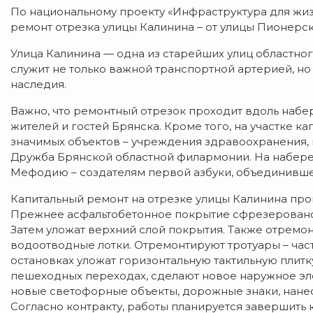
По национальному проекту «Инфраструктура для жиз
ремонт отрезка улицы Калинина – от улицы Пионерс
Улица Калинина — одна из старейших улиц областног
служит не только важной транспортной артерией, н
наследия.
Важно, что ремонтный отрезок проходит вдоль набе
жителей и гостей Брянска. Кроме того, на участке 
значимых объектов – учреждения здравоохранения, к
Дружба Брянской областной филармонии. На набере
Мефодию – создателям первой азбуки, объединивше
Капитальный ремонт на отрезке улицы Калинина пр
Прежнее асфальтобетонное покрытие сфрезеровано
Затем уложат верхний слой покрытия. Также отремо
водоотводные лотки. Отремонтируют тротуары – часть 
остановках уложат горизонтальную тактильную плитку.
пешеходных переходах, сделают новое наружное эл
новые светофорные объекты, дорожные знаки, нане
Согласно контракту, работы планируется завершить к