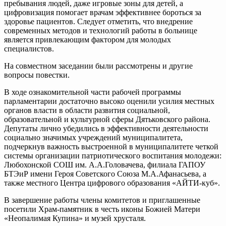
пребывания людей, даже игровые зоны для детей, а
цифровизация помогает врачам эффективнее бороться за
здоровье пациентов. Следует отметить, что внедрение
современных методов и технологий работы в больнице
является привлекающим фактором для молодых
специалистов.
На совместном заседании были рассмотрены и другие
вопросы повестки.
В ходе ознакомительной части рабочей программы
парламентарии достаточно высоко оценили усилия местных
органов власти в области развития социальной,
образовательной и культурной сферы Дятьковского района.
Депутаты лично убедились в эффективности деятельности
социально значимых учреждений муниципалитета,
подчеркнув важность выстроенной в муниципалитете четкой
системы организации патриотического воспитания молодежи:
Любохонской СОШ им. А.А.Головачева, филиала ГАПОУ
БТЭиР имени Героя Советского Союза М.А.Афанасьева, а
также местного Центра цифрового образования «АЙТИ-куб».
В завершение работы члены комитетов и приглашенные
посетили Храм-памятник в честь иконы Божией Матери
«Неопалимая Купина» и музей хрусталя.