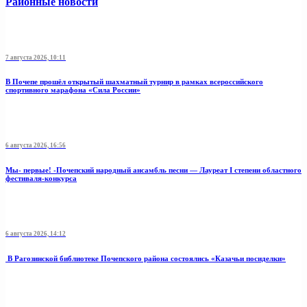
Районные новости
7 августа 2026, 10:11
В Почепе прошёл открытый шахматный турнир в рамках всероссийского
спортивного марафона «Сила России»
6 августа 2026, 16:56
Мы- первые! -Почепский народный ансамбль песни — Лауреат I степени областного
фестиваля-конкурса
6 августа 2026, 14:12
В Рагозинской библиотеке Почепского района состоялись «Казачьи посиделки»