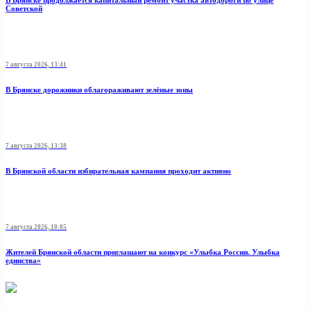
В Брянске продолжается капитальный ремонт участка автодороги по улице
Советской
7 августа 2026, 13:41
В Брянске дорожники облагораживают зелёные зоны
7 августа 2026, 13:38
В Брянской области избирательная кампания проходит активно
7 августа 2026, 10:05
Жителей Брянской области приглашают на конкурс «Улыбка России. Улыбка
единства»