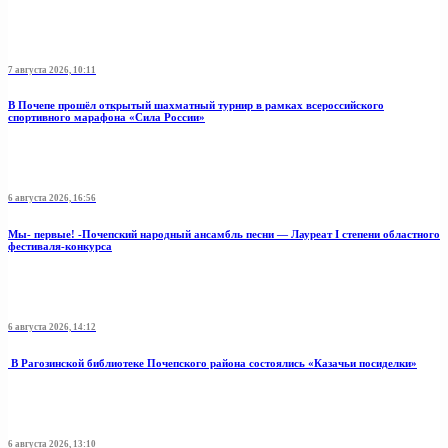
7 августа 2026, 10:11
В Почепе прошёл открытый шахматный турнир в рамках всероссийского
спортивного марафона «Сила России»
6 августа 2026, 16:56
Мы- первые! -Почепский народный ансамбль песни — Лауреат I степени областного
фестиваля-конкурса
6 августа 2026, 14:12
В Рагозинской библиотеке Почепского района состоялись «Казачьи посиделки»
6 августа 2026, 13:10