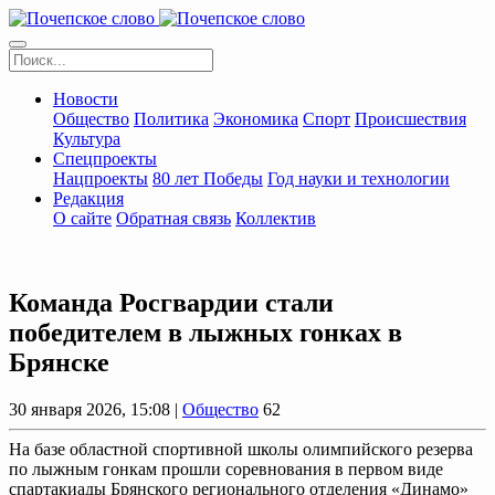
Новости
Общество
Политика
Экономика
Спорт
Происшествия
Культура
Спецпроекты
Нацпроекты
80 лет Победы
Год науки и технологии
Редакция
О сайте
Обратная связь
Коллектив
Команда Росгвардии стали
победителем в лыжных гонках в
Брянске
30 января 2026, 15:08 |
Общество
62
На базе областной спортивной школы олимпийского резерва
по лыжным гонкам прошли соревнования в первом виде
спартакиады Брянского регионального отделения «Динамо»