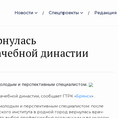
Новости
Спецпроекты
Редакция
рнулась
ачебной династии
молодым и перспективным специалистом.
ачебной династии, сообщает ГТРК «
Брянск
» .
молодым и перспективным специалистом: после
ого института в родной город вернулась врач-
что выбор профессии был осознанным и во многом