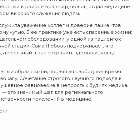
вестный в районе врач-кардиолог, отдал медицине
ером высокого служения людям.
аслужила уважение коллег и доверие пациентов
у чутью. В ее практике уже есть спасенные жизни:
щательном обследовании, у одной из пациенток
нней стадии. Сама Любовь подчеркивает, что
 а реальный шанс сохранить здоровье, когда
ивный образ жизни, посвящая свободное время
окалу. Сочетание строгого научного подхода к
 душевное равновесие в непростых буднях медика.
 — это значимый шаг для регионального
ственности поколений в медицине.
сти