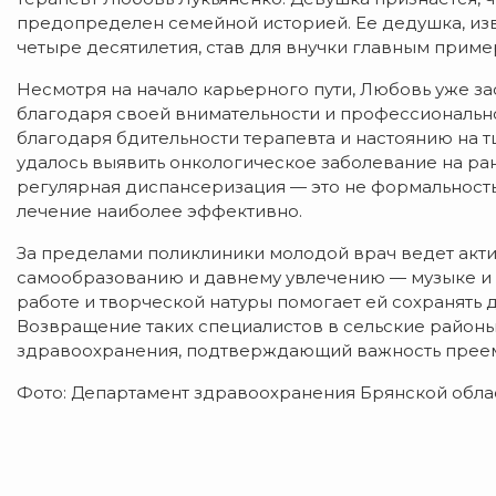
предопределен семейной историей. Ее дедушка, из
четыре десятилетия, став для внучки главным прим
Несмотря на начало карьерного пути, Любовь уже з
благодаря своей внимательности и профессиональном
благодаря бдительности терапевта и настоянию на т
удалось выявить онкологическое заболевание на ра
регулярная диспансеризация — это не формальность,
лечение наиболее эффективно.
За пределами поликлиники молодой врач ведет акт
самообразованию и давнему увлечению — музыке и в
работе и творческой натуры помогает ей сохранять
Возвращение таких специалистов в сельские районы
здравоохранения, подтверждающий важность преем
Фото: Департамент здравоохранения Брянской обла