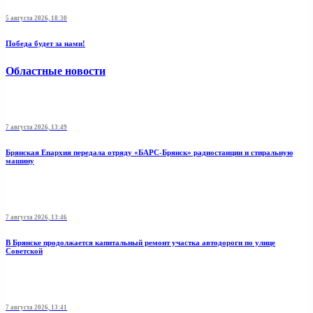
5 августа 2026, 18:30
Победа будет за нами!
Областные новости
7 августа 2026, 13:49
Брянская Епархия передала отряду «БАРС-Брянск» радиостанции и стиральную
машину
7 августа 2026, 13:46
В Брянске продолжается капитальный ремонт участка автодороги по улице
Советской
7 августа 2026, 13:41