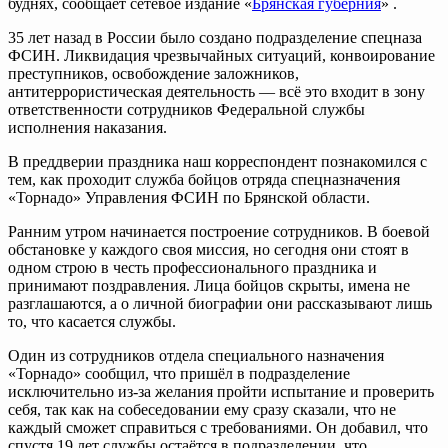
буднях, сообщает сетевое издание «
Брянская губерния
» .
35 лет назад в России было создано подразделение спецназа
ФСИН. Ликвидация чрезвычайных ситуаций, конвоирование
преступников, освобождение заложников,
антитеррористическая деятельность — всё это входит в зону
ответственности сотрудников Федеральной службы
исполнения наказания.
В преддверии праздника наш корреспондент познакомился с
тем, как проходит служба бойцов отряда спецназначения
«Торнадо» Управления ФСИН по Брянской области.
Ранним утром начинается построение сотрудников. В боевой
обстановке у каждого своя миссия, но сегодня они стоят в
одном строю в честь профессионального праздника и
принимают поздравления. Лица бойцов скрыты, имена не
разглашаются, а о личной биографии они рассказывают лишь
то, что касается службы.
Один из сотрудников отдела специального назначения
«Торнадо» сообщил, что пришёл в подразделение
исключительно из-за желания пройти испытание и проверить
себя, так как на собеседовании ему сразу сказали, что не
каждый сможет справиться с требованиями. Он добавил, что
спустя 19 лет службы остаётся в подразделении, что