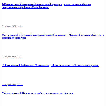
В Почепе прошёл открытый шахматный турнир в рамках всероссийского
спортивного марафона «Сила России»
6 августа 2026, 16:56
Мы- первые! -Почепский народный ансамбль песни — Лауреат I степени областного
фестиваля-конкурса
6 августа 2026, 14:12
В Рагозинской библиотеке Почепского района состоялись «Казачьи посиделки»
6 августа 2026, 13:10
Мнение жителей Почепского района о ситуации на Украине