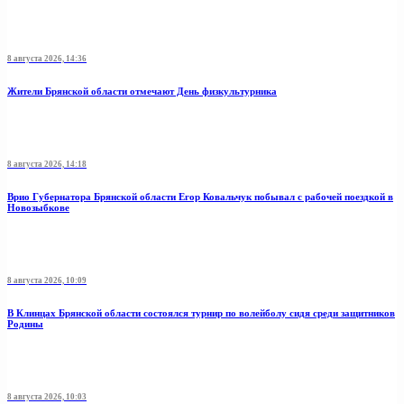
8 августа 2026, 14:36
Жители Брянской области отмечают День физкультурника
8 августа 2026, 14:18
Врио Губернатора Брянской области Егор Ковальчук побывал с рабочей поездкой в
Новозыбкове
8 августа 2026, 10:09
В Клинцах Брянской области состоялся турнир по волейболу сидя среди защитников
Родины
8 августа 2026, 10:03