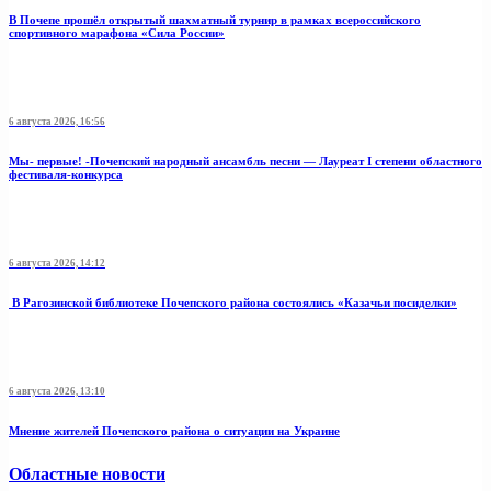
В Почепе прошёл открытый шахматный турнир в рамках всероссийского
спортивного марафона «Сила России»
6 августа 2026, 16:56
Мы- первые! -Почепский народный ансамбль песни — Лауреат I степени областного
фестиваля-конкурса
6 августа 2026, 14:12
В Рагозинской библиотеке Почепского района состоялись «Казачьи посиделки»
6 августа 2026, 13:10
Мнение жителей Почепского района о ситуации на Украине
Областные новости