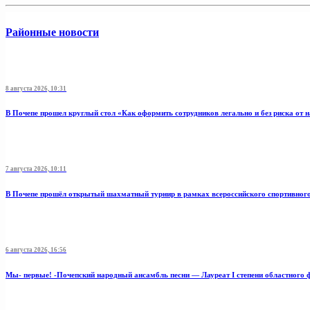
Районные новости
8 августа 2026, 10:31
В Почепе прошел круглый стол «Как оформить сотрудников легально и без риска от 
7 августа 2026, 10:11
В Почепе прошёл открытый шахматный турнир в рамках всероссийского спортивног
6 августа 2026, 16:56
Мы- первые! -Почепский народный ансамбль песни — Лауреат I степени областного 