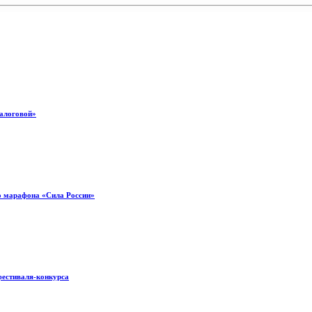
налоговой»
о марафона «Сила России»
фестиваля-конкурса