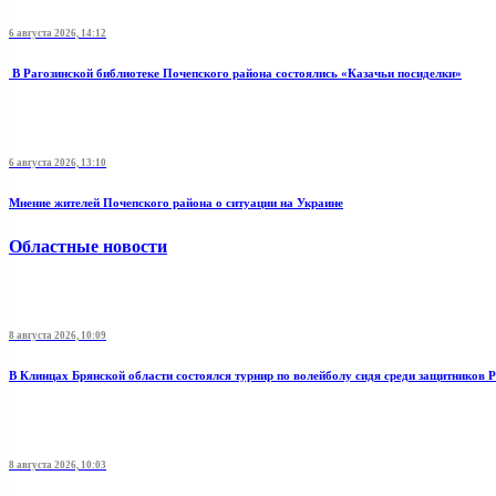
6 августа 2026, 14:12
В Рагозинской библиотеке Почепского района состоялись «Казачьи посиделки»
6 августа 2026, 13:10
Мнение жителей Почепского района о ситуации на Украине
Областные новости
8 августа 2026, 10:09
В Клинцах Брянской области состоялся турнир по волейболу сидя среди защитников 
8 августа 2026, 10:03