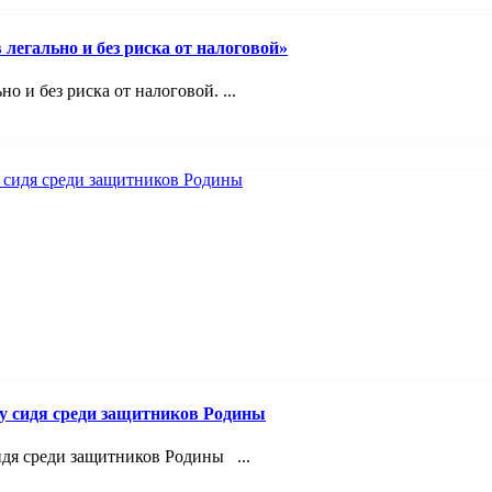
легально и без риска от налоговой»
 и без риска от налоговой. ...
лу сидя среди защитников Родины
идя среди защитников Родины ...