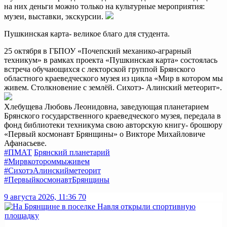
на них деньги можно только на культурные мероприятия:
музеи, выставки, экскурсии.
Пушкинская карта- великое благо для студента.
25 октября в ГБПОУ «Почепский механико-аграрный
техникум» в рамках проекта «Пушкинская карта» состоялась
встреча обучающихся с лекторской группой Брянского
областного краеведческого музея из цикла «Мир в котором мы
живем. Столкновение с землёй. Сихотэ- Алинский метеорит».
Хлебущева Любовь Леонидовна, заведующая планетарием
Брянского государственного краеведческого музея, передала в
фонд библиотеки техникума свою авторскую книгу- брошюру
«Первый космонавт Брянщины» о Викторе Михайловиче
Афанасьеве.
#ПМАТ
Брянский планетарий
#Мирвкотороммыживем
#СихотэАлинскийметеорит
#ПервыйкосмонавтБрянщины
9 августа 2026, 11:36
70