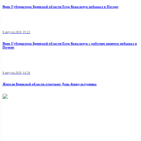
Врио Губернатора Брянской области Егор Ковальчук побывал в Погаре
8 августа 2026, 19:22
Врио Губернатора Брянской области Егор Ковальчук с рабочим визитом побывал в
Почепе
8 августа 2026, 14:36
Жители Брянской области отмечают День физкультурника