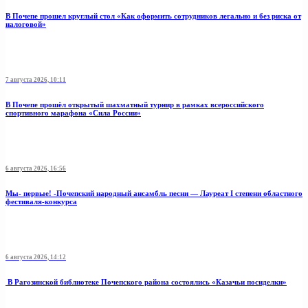
В Почепе прошел круглый стол «Как оформить сотрудников легально и без риска от
налоговой»
7 августа 2026, 10:11
В Почепе прошёл открытый шахматный турнир в рамках всероссийского
спортивного марафона «Сила России»
6 августа 2026, 16:56
Мы- первые! -Почепский народный ансамбль песни — Лауреат I степени областного
фестиваля-конкурса
6 августа 2026, 14:12
В Рагозинской библиотеке Почепского района состоялись «Казачьи посиделки»