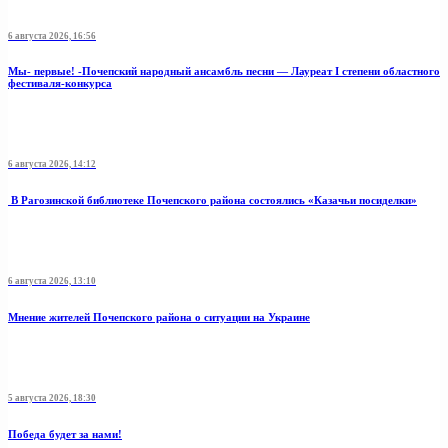
6 августа 2026, 16:56
Мы- первые! -Почепский народный ансамбль песни — Лауреат I степени областного
фестиваля-конкурса
6 августа 2026, 14:12
В Рагозинской библиотеке Почепского района состоялись «Казачьи посиделки»
6 августа 2026, 13:10
Мнение жителей Почепского района о ситуации на Украине
5 августа 2026, 18:30
Победа будет за нами!