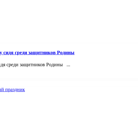
лу сидя среди защитников Родины
идя среди защитников Родины ...