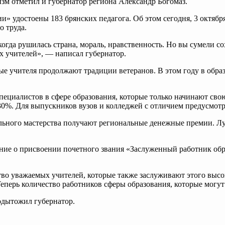
изм отметил и губернатор региона Александр Богомаз.
удостоены 183 брянских педагога. Об этом сегодня, 3 октября,
о труда.
огда рушилась страна, мораль, нравственность. Но вы сумели с
х учителей», — написал губернатор.
ые учителя продолжают традиции ветеранов. В этом году в обра
 специалистов в сфере образования, которые только начинают с
 30%. Для выпускников вузов и колледжей с отличием предусмот
льного мастерства получают региональные денежные премии. Лу
ение о присвоении почетного звания «Заслуженный работник обр
во уважаемых учителей, которые также заслуживают этого высок
перь количество работников сферы образования, которые могут б
одытожил губернатор.