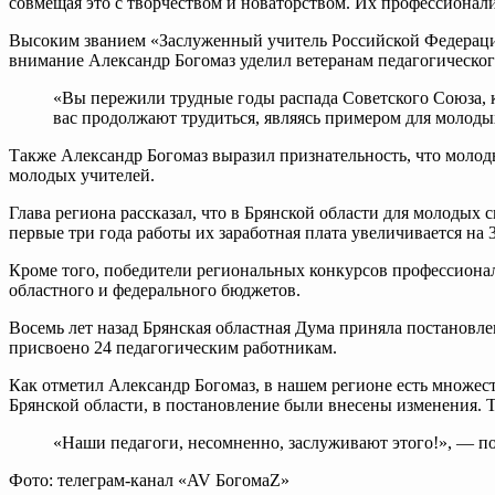
совмещая это с творчеством и новаторством. Их профессионал
Высоким званием «Заслуженный учитель Российской Федерации» 
внимание Александр Богомаз уделил ветеранам педагогическог
«Вы пережили трудные годы распада Советского Союза, к
вас продолжают трудиться, являясь примером для молоды
Также Александр Богомаз выразил признательность, что молод
молодых учителей.
Глава региона рассказал, что в Брянской области для молодых
первые три года работы их заработная плата увеличивается на
Кроме того, победители региональных конкурсов профессиона
областного и федерального бюджетов.
Восемь лет назад Брянская областная Дума приняла постановл
присвоено 24 педагогическим работникам.
Как отметил Александр Богомаз, в нашем регионе есть множест
Брянской области, в постановление были внесены изменения. Те
«Наши педагоги, несомненно, заслуживают этого!», — п
Фото: телеграм-канал «AV БогомаZ»