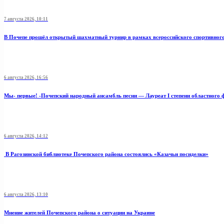
7 августа 2026, 10:11
В Почепе прошёл открытый шахматный турнир в рамках всероссийского спортивног
6 августа 2026, 16:56
Мы- первые! -Почепский народный ансамбль песни — Лауреат I степени областного 
6 августа 2026, 14:12
В Рагозинской библиотеке Почепского района состоялись «Казачьи посиделки»
6 августа 2026, 13:10
Мнение жителей Почепского района о ситуации на Украине