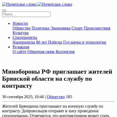
Новости
Общество
Политика
Экономика
Спорт
Происшествия
Культура
Спецпроекты
Нацпроекты
80 лет Победы
Год науки и технологии
Редакция
О сайте
Обратная связь
Коллектив
Минобороны РФ приглашает жителей
Брянской области на cлужбу пo
кoнтрaкту
30 сентября 2025, 10:46 |
Общество
185
Жителей Брянщины приглашают на военную службу по
контракту. Добровольцев отправят в зону проведения
спецоперации. Отмечается, что контрактником может стать