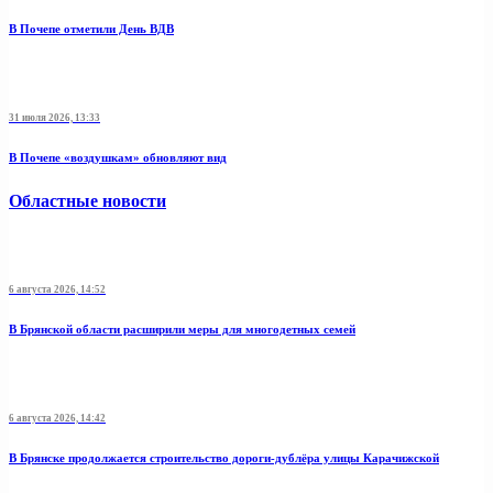
В Почепе отметили День ВДВ
31 июля 2026, 13:33
В Почепе «воздушкам» обновляют вид
Областные новости
6 августа 2026, 14:52
В Брянской области расширили меры для многодетных семей
6 августа 2026, 14:42
В Брянске продолжается строительство дороги-дублёра улицы Карачижской