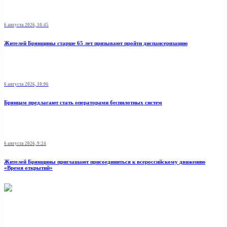
6 августа 2026, 10:45
Жителей Брянщины старше 65 лет призывают пройти диспансеризацию
6 августа 2026, 10:06
Брянцам предлагают стать оперaторами бeспилотных систeм
6 августа 2026, 9:24
Жителей Брянщины приглашают присоединиться к всероссийскому движению
«Время открытий»