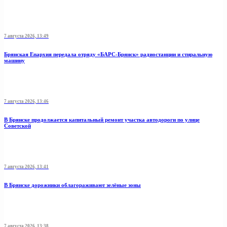
7 августа 2026, 13:49
Брянская Епархия передала отряду «БАРС-Брянск» радиостанции и стиральную
машину
7 августа 2026, 13:46
В Брянске продолжается капитальный ремонт участка автодороги по улице
Советской
7 августа 2026, 13:41
В Брянске дорожники облагораживают зелёные зоны
7 августа 2026, 13:38