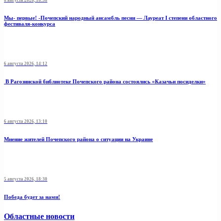
6 августа 2026, 16:56
Мы- первые! -Почепский народный ансамбль песни — Лауреат I степени областного
фестиваля-конкурса
6 августа 2026, 14:12
В Рагозинской библиотеке Почепского района состоялись «Казачьи посиделки»
6 августа 2026, 13:10
Мнение жителей Почепского района о ситуации на Украине
5 августа 2026, 18:30
Победа будет за нами!
Областные новости