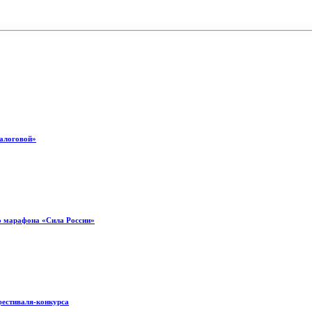
налоговой»
о марафона «Сила России»
фестиваля-конкурса