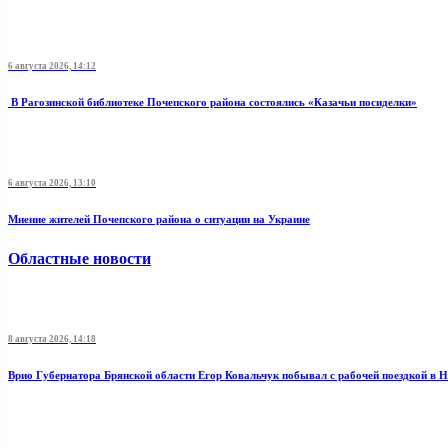
6 августа 2026, 14:12
В Рагозинской библиотеке Почепского района состоялись «Казачьи посиделки»
6 августа 2026, 13:10
Мнение жителей Почепского района о ситуации на Украине
Областные новости
8 августа 2026, 14:18
Врио Губернатора Брянской области Егор Ковальчук побывал с рабочей поездкой в 