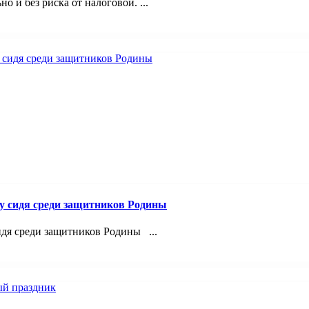
 и без риска от налоговой. ...
лу сидя среди защитников Родины
идя среди защитников Родины ...