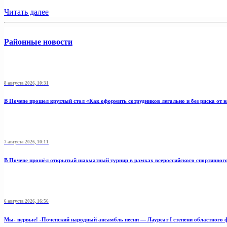
Читать далее
Районные новости
8 августа 2026, 10:31
В Почепе прошел круглый стол «Как оформить сотрудников легально и без риска от 
7 августа 2026, 10:11
В Почепе прошёл открытый шахматный турнир в рамках всероссийского спортивног
6 августа 2026, 16:56
Мы- первые! -Почепский народный ансамбль песни — Лауреат I степени областного 