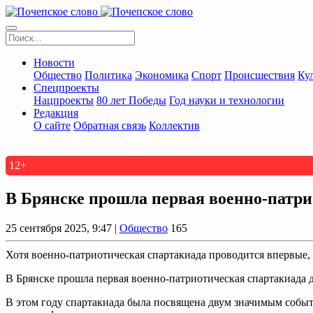
Новости
Общество
Политика
Экономика
Спорт
Происшествия
Ку
Спецпроекты
Нацпроекты
80 лет Победы
Год науки и технологии
Редакция
О сайте
Обратная связь
Коллектив
12+
В Брянске прошла первая военно-патр
25 сентября 2025, 9:47 |
Общество
165
Хотя военно-патриотическая спартакиада проводится впервые,
В Брянске прошла первая военно-патриотическая спартакиада д
В этом году спартакиада была посвящена двум значимым соб