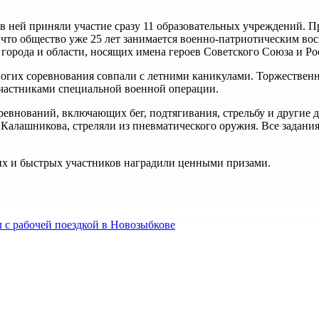
в ней приняли участие сразу 11 образовательных учреждений. П
то общество уже 25 лет занимается военно-патриотическим вос
города и области, носящих имена героев Советского Союза и Ро
ногих соревнования совпали с летними каникулами. Торжествен
частниками специальной военной операции.
ревнований, включающих бег, подтягивания, стрельбу и другие 
Калашникова, стреляли из пневматического оружия. Все задани
ких и быстрых участников наградили ценными призами.