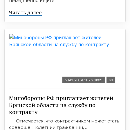
немедленно ищите ...
Читать далее
5 АВГУСТА 2026, 18:21
69
Минобoроны РФ приглaшaет житeлeй
Брянской области на службу по
контракту
Отмечается, что контрактником может стать
совершеннолетний гражданин, ...