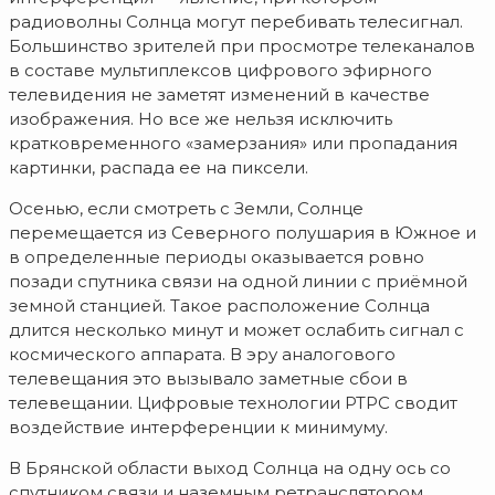
радиоволны Солнца могут перебивать телесигнал.
Большинство зрителей при просмотре телеканалов
в составе мультиплексов цифрового эфирного
телевидения не заметят изменений в качестве
изображения. Но все же нельзя исключить
кратковременного «замерзания» или пропадания
картинки, распада ее на пиксели.
Осенью, если смотреть с Земли, Солнце
перемещается из Северного полушария в Южное и
в определенные периоды оказывается ровно
позади спутника связи на одной линии с приёмной
земной станцией. Такое расположение Солнца
длится несколько минут и может ослабить сигнал с
космического аппарата. В эру аналогового
телевещания это вызывало заметные сбои в
телевещании. Цифровые технологии РТРС сводит
воздействие интерференции к минимуму.
В Брянской области выход Солнца на одну ось со
спутником связи и наземным ретранслятором