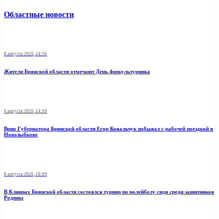
Областные новости
8 августа 2026, 14:36
Жители Брянской области отмечают День физкультурника
8 августа 2026, 14:18
Врио Губернатора Брянской области Егор Ковальчук побывал с рабочей поездкой в
Новозыбкове
8 августа 2026, 10:09
В Клинцах Брянской области состоялся турнир по волейболу сидя среди защитников
Родины