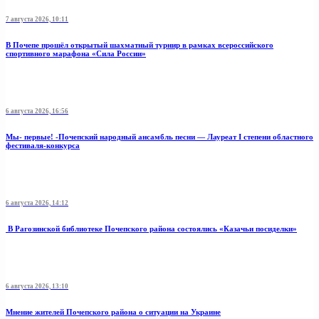
7 августа 2026, 10:11
В Почепе прошёл открытый шахматный турнир в рамках всероссийского
спортивного марафона «Сила России»
6 августа 2026, 16:56
Мы- первые! -Почепский народный ансамбль песни — Лауреат I степени областного
фестиваля-конкурса
6 августа 2026, 14:12
В Рагозинской библиотеке Почепского района состоялись «Казачьи посиделки»
6 августа 2026, 13:10
Мнение жителей Почепского района о ситуации на Украине