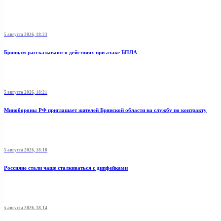
5 августа 2026, 18:23
Брянцам рассказывают о действиях при атаке БПЛА
5 августа 2026, 18:21
Минобoроны РФ приглaшaет житeлeй Брянской области на службу по контракту
5 августа 2026, 18:18
Россияне стали чаще сталкиваться с дипфейками
5 августа 2026, 18:14