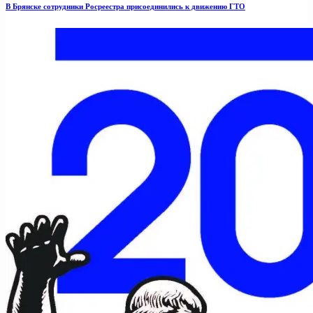
В Брянске сотрудники Росреестра присоединились к движению ГТО