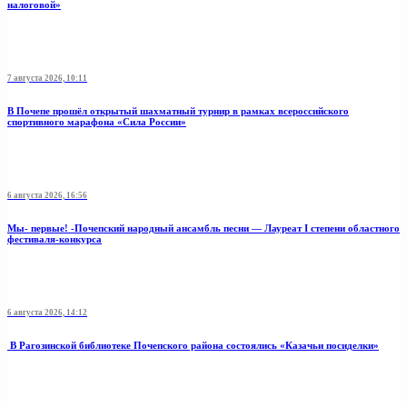
налоговой»
7 августа 2026, 10:11
В Почепе прошёл открытый шахматный турнир в рамках всероссийского
спортивного марафона «Сила России»
6 августа 2026, 16:56
Мы- первые! -Почепский народный ансамбль песни — Лауреат I степени областного
фестиваля-конкурса
6 августа 2026, 14:12
В Рагозинской библиотеке Почепского района состоялись «Казачьи посиделки»