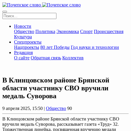
Новости
Общество
Политика
Экономика
Спорт
Происшествия
Культура
Спецпроекты
Нацпроекты
80 лет Победы
Год науки и технологии
Редакция
О сайте
Обратная связь
Коллектив
В Клинцовском районе Брянской
области участнику СВО вручили
медаль Суворова
9 апреля 2025, 15:50 |
Общество
90
В Клинцовском районе Брянской области участнику СВО
вручили медаль Суворова, рассказывает газета «Труд» 32.
Торжественная линейка, посвященная вручению медали