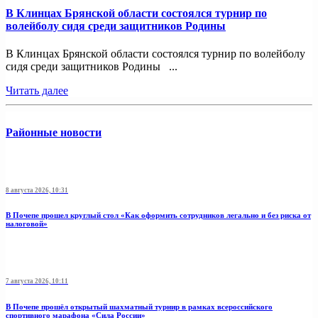
В Клинцах Брянской области состоялся турнир по
волейболу сидя среди защитников Родины
В Клинцах Брянской области состоялся турнир по волейболу
сидя среди защитников Родины ...
Читать далее
Районные новости
8 августа 2026, 10:31
В Почепе прошел круглый стол «Как оформить сотрудников легально и без риска от
налоговой»
7 августа 2026, 10:11
В Почепе прошёл открытый шахматный турнир в рамках всероссийского
спортивного марафона «Сила России»