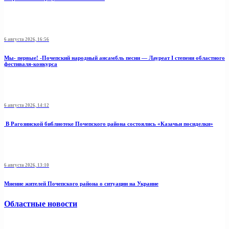
6 августа 2026, 16:56
Мы- первые! -Почепский народный ансамбль песни — Лауреат I степени областного
фестиваля-конкурса
6 августа 2026, 14:12
В Рагозинской библиотеке Почепского района состоялись «Казачьи посиделки»
6 августа 2026, 13:10
Мнение жителей Почепского района о ситуации на Украине
Областные новости