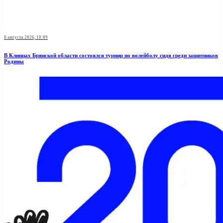
8 августа 2026, 10:09
В Клинцах Брянской области состоялся турнир по волейболу сидя среди защитников
Родины