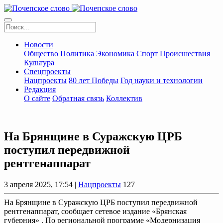
Новости
Общество
Политика
Экономика
Спорт
Происшествия
Культура
Спецпроекты
Нацпроекты
80 лет Победы
Год науки и технологии
Редакция
О сайте
Обратная связь
Коллектив
На Брянщине в Суражскую ЦРБ
поступил передвижной
рентгенаппарат
3 апреля 2025, 17:54 |
Нацпроекты
127
На Брянщине в Суражскую ЦРБ поступил передвижной
рентгенаппарат, сообщает сетевое издание «Брянская
губерния» . По региональной программе «Модернизация