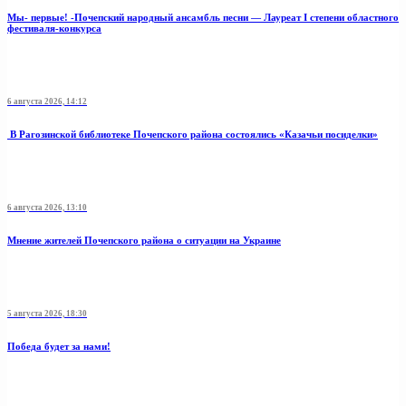
Мы- первые! -Почепский народный ансамбль песни — Лауреат I степени областного
фестиваля-конкурса
6 августа 2026, 14:12
В Рагозинской библиотеке Почепского района состоялись «Казачьи посиделки»
6 августа 2026, 13:10
Мнение жителей Почепского района о ситуации на Украине
5 августа 2026, 18:30
Победа будет за нами!