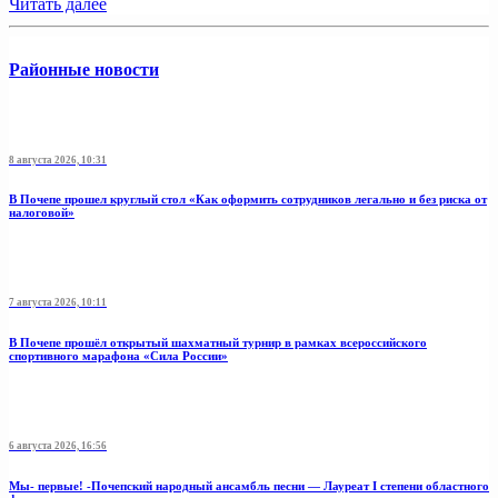
Читать далее
Районные новости
8 августа 2026, 10:31
В Почепе прошел круглый стол «Как оформить сотрудников легально и без риска от
налоговой»
7 августа 2026, 10:11
В Почепе прошёл открытый шахматный турнир в рамках всероссийского
спортивного марафона «Сила России»
6 августа 2026, 16:56
Мы- первые! -Почепский народный ансамбль песни — Лауреат I степени областного