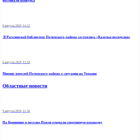
фестиваля-конкурса
6 августа 2026, 14:12
В Рагозинской библиотеке Почепского района состоялись «Казачьи посиделки»
6 августа 2026, 13:10
Мнение жителей Почепского района о ситуации на Украине
Областные новости
9 августа 2026, 11:36
На Брянщине в поселке Навля открыли спортивную площадку