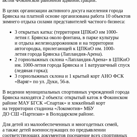
актив Фокинской районной администрации.
В целях организации активного досуга населения города
Брянска на платной основе организована работа 10 объектов
зимнего отдыха силами представителей частного бизнеса:
3 открытых катка: (территория ЦПКиО им
1000-
летия
г. Брянска около фонтана, в парке культуры
и отдыха железнодорожников и на территории
автогородка, прилегающей к ЦПКиО им.
1000-
летия
города Брянска (
Лапландия-Арена
).
2 горнолыжных склона
«Лапландия-Арена»
в ЦПКиО
им.
1000-летия
города Брянска и 1 ватрушечный спуск
(ледяная горка);
3 горнолыжных склона и 1 крытый корт АНО ФСК
«Варяг» по ул. Дуки,
56-в
.
В ведении муниципальных спортивных учреждений города
Брянска находятся 2 объекта: открытый каток в Фокинском
районе МАУ БГСК «Спартак» и хоккейный корт
на территории стадиона «Локомотив» МБУ
ДО СШ «Партизан» в Володарском районе.
Для детей из малообеспеченных и многодетных семей,
а также детей военнослужащих по предъявлении
соответствующих документов посещение всех спортивных