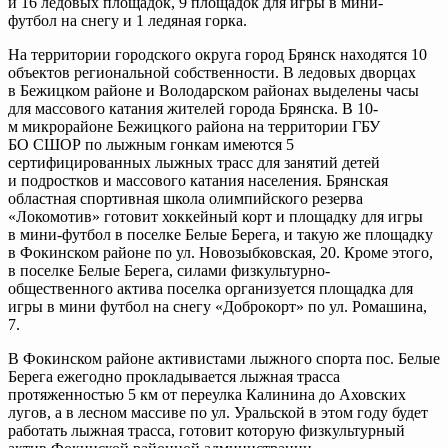
и 16 ледовых площадок, 9 площадок для игры в
мини-
футбол
на снегу и 1 ледяная горка.
На территории городского округа город Брянск находятся 10
объектов региональной собственности. В ледовых дворцах
в Бежицком районе и Володарском районах выделены часы
для массового катания жителей города Брянска. В
10-
м
микрорайоне Бежицкого района на территории ГБУ
БО СШОР по лыжным гонкам имеются 5
сертифицированных лыжных трасс для занятий детей
и подростков и массового катания населения. Брянская
областная спортивная школа олимпийского резерва
«Локомотив» готовит хоккейный корт и площадку для игры
в
мини-футбол
в поселке Белые Берега, и такую же площадку
в Фокинском районе по ул. Новозыбковская, 20. Кроме этого,
в поселке Белые Берега, силами
физкультурно-
общественного
актива поселка организуется площадка для
игры в мини футбол на снегу «Доброкорт» по ул. Ромашина,
7.
В Фокинском районе активистами лыжного спорта пос. Белые
Берега ежегодно прокладывается лыжная трасса
протяженностью 5 км от переулка Калинина до Аховских
лугов, а в лесном массиве по ул. Уральской в этом году будет
работать лыжная трасса, готовит которую физкультурный