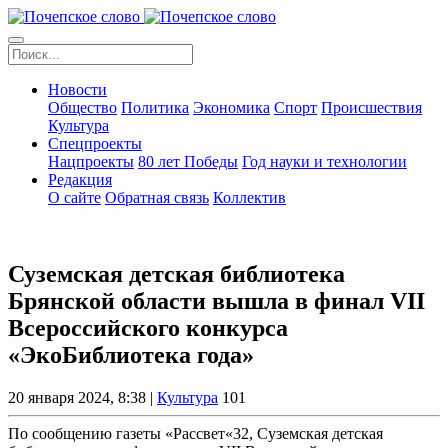
Новости
Общество
Политика
Экономика
Спорт
Происшествия
Культура
Спецпроекты
Нацпроекты
80 лет Победы
Год науки и технологии
Редакция
О сайте
Обратная связь
Коллектив
Суземская детская библиотека
Брянской области вышла в финал VII
Всероссийского конкурса
«ЭкоБиблиотека года»
20 января 2024, 8:38 |
Культура
101
По сообщению газеты «Рассвет«32, Суземская детская