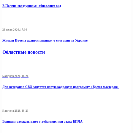
В Почепе «воздушкам» обновляют вид
29 июля 2026, 17:36
Жители Почепа делятся мнением о ситуации на Украине
Областные новости
5 августа 2026, 18:26
Для ветеранов СВО запустят новую кадровую программу «Время мастеров»
5 августа 2026, 18:23
Брянцам рассказывают о действиях при атаке БПЛА