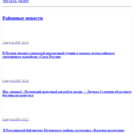
Читать далее
Районные новости
7 августа 2026, 10:11
В Почепе прошёл открытый шахматный турнир в рамках всероссийского
спортивного марафона «Сила России»
6 августа 2026, 16:56
Мы- первые! -Почепский народный ансамбль песни — Лауреат I степени областного
фестиваля-конкурса
6 августа 2026, 14:12
В Рагозинской библиотеке Почепского района состоялись «Казачьи посиделки»