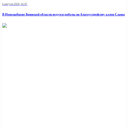
6 августа 2026, 16:07
В Новозыбкове Брянской области ведутся работы по благоустройству аллеи Славы