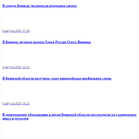
В городе Брянске чествовали ветеранов спорта
6 августа 2026, 17:20
В Брянске почтили память Героя России Олега Визнюка
6 августа 2026, 16:15
В Брянской области получила старт юнармейская профильная смена
6 августа 2026, 16:11
В департаменте образования и науки Брянской области рассмотрели ход капремонта
школ и детсадов