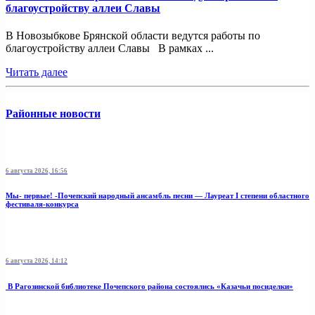
благоустройству аллеи Славы
В Новозыбкове Брянской области ведутся работы по
благоустройству аллеи Славы В рамках ...
Читать далее
Районные новости
6 августа 2026, 16:56
Мы- первые! -Почепский народный ансамбль песни — Лауреат I степени областного
фестиваля-конкурса
6 августа 2026, 14:12
В Рагозинской библиотеке Почепского района состоялись «Казачьи посиделки»