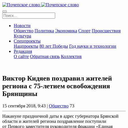
Новости
Общество
Политика
Экономика
Спорт
Происшествия
Культура
Спецпроекты
Нацпроекты
80 лет Победы
Год науки и технологии
Редакция
О сайте
Обратная связь
Коллектив
Виктор Кидяев поздравил жителей
региона с 75-летием освобождения
Брянщины
15 сентября 2018, 9:43 |
Общество
73
Накануне праздничной даты в адрес губернатора Брянской
области и жителей региона поздравление поступили
от Первого заместителя руководителя фракции «Единая