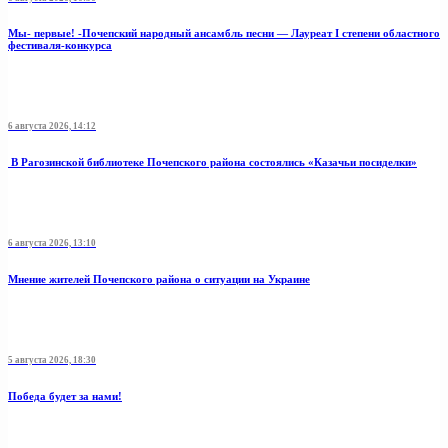
Мы- первые! -Почепский народный ансамбль песни — Лауреат I степени областного
фестиваля-конкурса
6 августа 2026, 14:12
В Рагозинской библиотеке Почепского района состоялись «Казачьи посиделки»
6 августа 2026, 13:10
Мнение жителей Почепского района о ситуации на Украине
5 августа 2026, 18:30
Победа будет за нами!