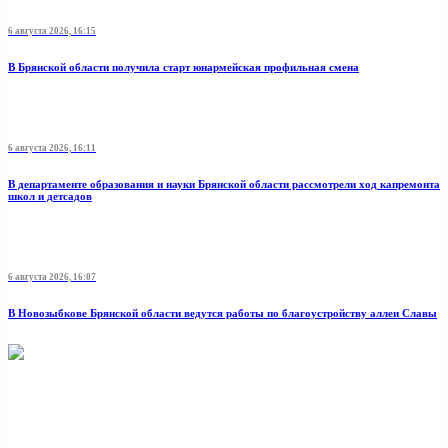
6 августа 2026, 16:15
В Брянской области получила старт юнармейская профильная смена
6 августа 2026, 16:11
В департаменте образования и науки Брянской области рассмотрели ход капремонта
школ и детсадов
6 августа 2026, 16:07
В Новозыбкове Брянской области ведутся работы по благоустройству аллеи Славы