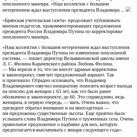
пенсионного маневра. «Наш коллектив с большим
нетерпением ждал выступления президента Владимира ...
«Брянская учительская газета» продолжает публиковать
мнения педагогов, прокомментировавших предложения
президента России Владимира Путина по корректировке
пенсионного маневра.
«Наш коллектив с большим нетерпением ждал выступления
президента Владимира Путина по изменению пенсионной
системы, — пишет директор Вельяминовской школы имени
Л. С. Филина Карачевского района Любовь Филина.
— Мы верили в то, что он внесет здравые коррективы
в законопроект, смягчит предложенный вариант. Так
и произошло. Отрадно осознавать, что Владимир
Владимирович озвучил инициативу понизить возраст выхода
на пенсию для женщин с 63 лет, как это было ранее
обозначено в законопроекте, до 60. Это справедливо, ведь
женщина, в первую очередь, — мать. Очень важно, что
президент обратил внимание и на многодетных —
им предложены существенные льготы. Еще приятно было
услышать слова Владимира Путина о тружениках села. Очень
правильное предложение о надбавке для них, которую
предполагается выплачивать с января следующего года».