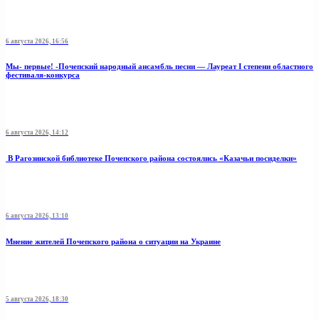
6 августа 2026, 16:56
Мы- первые! -Почепский народный ансамбль песни — Лауреат I степени областного
фестиваля-конкурса
6 августа 2026, 14:12
В Рагозинской библиотеке Почепского района состоялись «Казачьи посиделки»
6 августа 2026, 13:10
Мнение жителей Почепского района о ситуации на Украине
5 августа 2026, 18:30