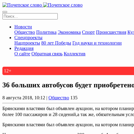
Новости
Общество
Политика
Экономика
Спорт
Происшествия
Ку
Спецпроекты
Нацпроекты
80 лет Победы
Год науки и технологии
Редакция
О сайте
Обратная связь
Коллектив
12+
36 больших автобусов будет приобретен
8 августа 2018, 10:12 |
Общество
135
Брянскими властями был объявлен аукцион, на котором планир
более 100 пассажиров и 28 сидений,а так же, обязательным усло
Брянскими властями был объявлен аукцион, на котором планир