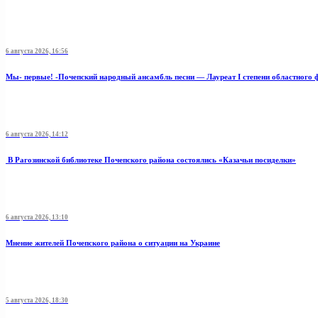
6 августа 2026, 16:56
Мы- первые! -Почепский народный ансамбль песни — Лауреат I степени областного 
6 августа 2026, 14:12
В Рагозинской библиотеке Почепского района состоялись «Казачьи посиделки»
6 августа 2026, 13:10
Мнение жителей Почепского района о ситуации на Украине
5 августа 2026, 18:30