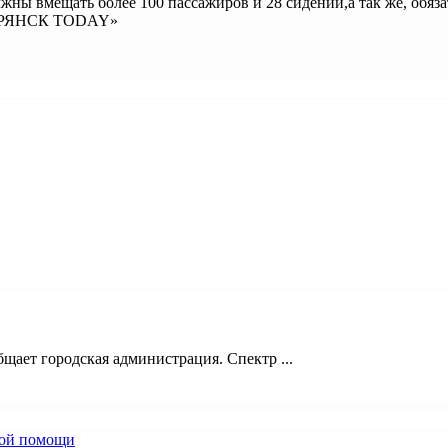
лжны вмещать более 100 пассажиров и 28 сидений,а так же, обяз
е «БРЯНСК TODAY»
щает городская администрация. Спектр ...