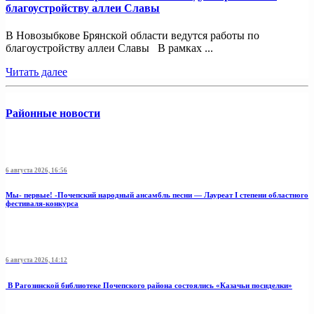
благоустройству аллеи Славы
В Новозыбкове Брянской области ведутся работы по
благоустройству аллеи Славы В рамках ...
Читать далее
Районные новости
6 августа 2026, 16:56
Мы- первые! -Почепский народный ансамбль песни — Лауреат I степени областного
фестиваля-конкурса
6 августа 2026, 14:12
В Рагозинской библиотеке Почепского района состоялись «Казачьи посиделки»