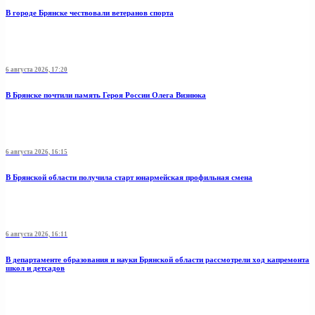
В городе Брянске чествовали ветеранов спорта
6 августа 2026, 17:20
В Брянске почтили память Героя России Олега Визнюка
6 августа 2026, 16:15
В Брянской области получила старт юнармейская профильная смена
6 августа 2026, 16:11
В департаменте образования и науки Брянской области рассмотрели ход капремонта
школ и детсадов