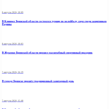
8 августа 2026, 10:09
В Клинцах Брянской области состоялся турнир по волейболу сидя среди защитников
Родины
8 августа 2026, 10:03
В Жуковке Брянской области прошел масштабный спортивный праздник
7 августа 2026, 16:29
В городе Брянске прошёл традиционный санитарный день
7 августа 2026, 15:40