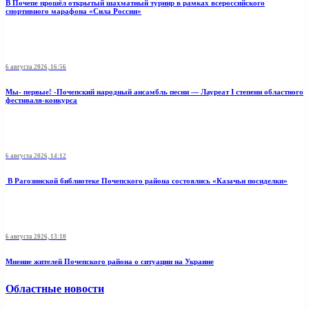
В Почепе прошёл открытый шахматный турнир в рамках всероссийского
спортивного марафона «Сила России»
6 августа 2026, 16:56
Мы- первые! -Почепский народный ансамбль песни — Лауреат I степени областного
фестиваля-конкурса
6 августа 2026, 14:12
В Рагозинской библиотеке Почепского района состоялись «Казачьи посиделки»
6 августа 2026, 13:10
Мнение жителей Почепского района о ситуации на Украине
Областные новости