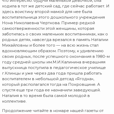
что интересно: будучи маленькой девочкой, она
ходила в тот же детский сад, где сейчас работает. И
здесь воистину второй мамой для нее была
воспитательница этого дошкольного учреждения
Нона Николаевна Черткова. Пример редкой
самоотверженности этой женщины, которая
заботилась о своих маленьких воспитанниках, как о
родных детях, навсегда врезался в память Наталии
Михайловны и более того — на всю жизнь стал
вдохновляющим образом. Поэтому, к удивлению
своих родных, после успешного окончания в 1980-м
году средней школы им.М.И.Калинина вчерашняя
выпускница поступила в педагогическое училище
г.Клинцы и уже через два года пришла работать
воспитателем в небольшой детсад «Ягодка»,
который располагался тогда на Покровщине. А
спустя еще три года ее назначили заведующей.
Наталия в то время была самой молодой в
коллективе.
Продолжение читайте в номаре нашей газеты от