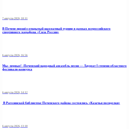
7 августа 2026, 10:11
В Почепе прошёл открытый шахматный турнир в рамках всероссийского
спортивного марафона «Сила России»
6 августа 2026, 16:56
Мы- первые! -Почепский народный ансамбль песни — Лауреат I степени областного
фестиваля-конкурса
6 августа 2026, 14:12
В Рагозинской библиотеке Почепского района состоялись «Казачьи посиделки»
6 августа 2026, 13:10