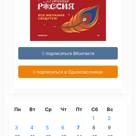
подписаться ВКонтакте
подписаться в Одноклассниках
Пн
Вт
Ср
Чт
Пт
Сб
Вс
1
2
3
4
5
6
7
8
9