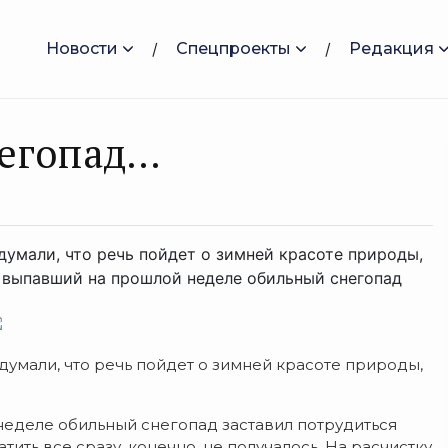
Новости
Спецпроекты
Редакция
негопад…
думали, что речь пойдет о зимней красоте природы,
то выпавший на прошлой неделе обильный снегопад
думали, что речь пойдет о зимней красоте природы,
 неделе обильный снегопад заставил потрудиться
ть все сразу, конечно, не получалось. На расчистку