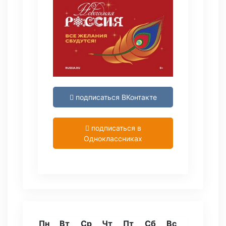
подписаться ВКонтакте
подписаться в
Одноклассниках
Пн
Вт
Ср
Чт
Пт
Сб
Вс