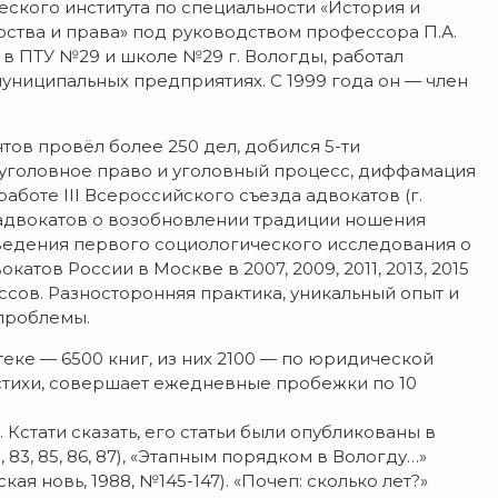
ческого института по специальности «История и
ства и права» под руководством профессора П.А.
в ПТУ №29 и школе №29 г. Вологды, работал
униципальных предприятиях. С 1999 года он — член
ов провёл более 250 дел, добился 5-ти
: уголовное право и уголовный процесс, диффамация
аботе III Всероссийского съезда адвокатов (г.
адвокатов о возобновлении традиции ношения
ведения первого социологического исследования о
тов России в Москве в 2007, 2009, 2011, 2013, 2015
ссов. Разносторонняя практика, уникальный опыт и
проблемы.
еке — 6500 книг, из них 2100 — по юридической
 стихи, совершает ежедневные пробежки по 10
Кстати сказать, его статьи были опубликованы в
 83, 85, 86, 87), «Этапным порядком в Вологду…»
ская новь, 1988, №145-147). «Почеп: сколько лет?»