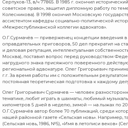
Серпухов-13, в/ч 77865. В 1985 г. окончил историчес
советское право», защитил дипломную работу по тем
Колесникова). В 1998 окончил Московскую государс
ассистентом кафедры социально-политической истори
«Межреспубликанской коллегии адвокатов».
О.Г.Сурмачёв — приверженец концепции введения в Р
оправдательных приговоров, 50 дел прекратил на ст
и деловая репутация, интеллектуальная собственность,
Москва), поставил вопрос перед руководством Феде
нагрудного знака присяжного поверенного действу
региональной адвокатуре. Олег Григорьевич принимал 
г.г. За время работы им с положительным результато
постоянная теоретическая подготовка к каждому де
Олег Григорьевич Сурмачев — человек разносторонних
тематике, любит играть в шахматы, любимый музыкал
километров 5 дней в неделю, зимой — на лыжах по 2
О.Г.Сурмачёв автор более 70 публикаций, среди кото
нашей районной газете «Сельская новь». Например, так
(Сельская новь, 1986, №5), «Имя в летописи веков» (Сел