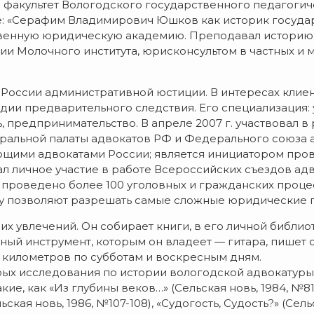
кий факультет Вологодского государственного педагоги
е: «Серафим Владимирович Юшков как историк государ
твенную юридическую академию. Преподавал историю 
и Молочного института, юрисконсультом в частных и м
оссии административной юстиции. В интересах клиент
адии предварительного следствия. Его специализация
 предпринимательство. В апреле 2007 г. участвовал в р
ральной палаты адвокатов РФ и Федерального союза 
ющими адвокатами России; является инициатором про
личное участие в работе Всероссийских съездов адвока
м проведено более 100 уголовных и гражданских проце
лу позволяют разрешать самые сложные юридические 
 увлечений. Он собирает книги, в его личной библиот
ьный инструмент, которым он владеет — гитара, пишет
0 километров по субботам и воскресным дням.
рых исследования по истории вологодской адвокатуры. 
ие, как «Из глубины веков…» (Сельская новь, 1984, №81,
ьская новь, 1986, №107-108), «Судогость, Судость?» (Сель