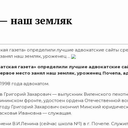
 — наш земляк
кая газета» определили лучшие адвокатские сайты ср
анял наш земляк, уроженец ...
атская газета» определили лучшие адвокатские са
ервое место занял наш земляк, уроженец Почепа, а
 1998 года адвокатом.
ачёв Григорий Захарович — выпускник Виленского пехо
лининском фронте, удостоен ордена Отечественной вой
48 году Григорий Захарович окончил Минский юридичес
расковья Ивановна — служащая.
ени В.И.Ленина (сейчас школа №1) в г. Почепе. Служил 