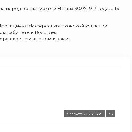
 перед венчанием с З.Н.Райх 30.07.1917 года, а 16
 Президиума «Межреспубликанской коллегии
ом кабинете в Вологде.
ерживает связь с земляками.
7 августа 2026, 16:29
36