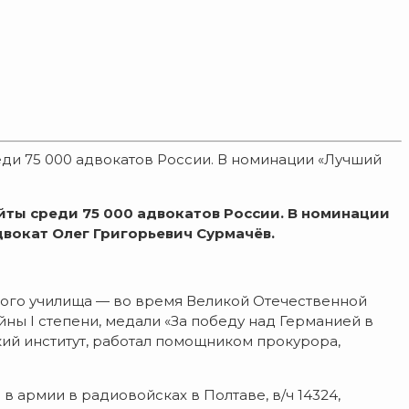
еди 75 000 адвокатов России. В номинации «Лучший
йты среди 75 000 адвокатов России. В номинации
двокат Олег Григорьевич Сурмачёв.
тного училища — во время Великой Отечественной
ны I степени, медали «За победу над Германией в
кий институт, работал помощником прокурора,
в армии в радиовойсках в Полтаве, в/ч 14324,