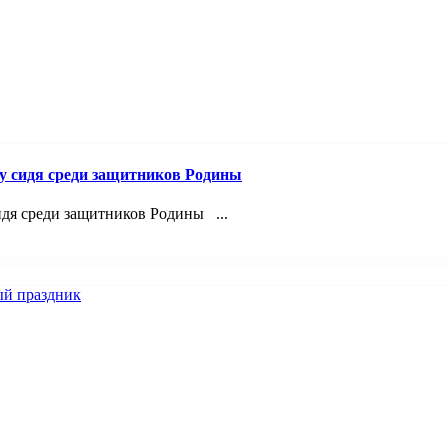
лу сидя среди защитников Родины
идя среди защитников Родины ...