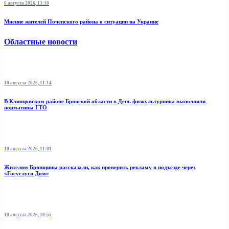
6 августа 2026, 13:10
Мнение жителей Почепского района о ситуации на Украине
Областные новости
10 августа 2026, 11:14
В Клинцовском районе Брянской области в День физкультурника выполнили
нормативы ГТО
10 августа 2026, 11:01
Жителям Брянщины рассказали, как проверить рекламу в подъезде через
«Госуслуги Дом»
10 августа 2026, 10:55