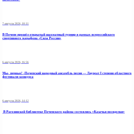
7 августа 2026, 10:11
В Почепе прошёл открытый шахматный турнир в рамках всероссийского
спортивного марафона «Сила России»
6 августа 2026, 16:56
Мы- первые! -Почепский народный ансамбль песни — Лауреат I степени областного
фестиваля-конкурса
6 августа 2026, 14:12
В Рагозинской библиотеке Почепского района состоялись «Казачьи посиделки»