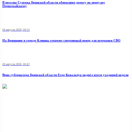
В поселке Суземка Брянской области обновляют дорогу по переулку
Первомайскому
10 августа 2026, 10:51
На Брянщине в городе Клинцы откроют спортивный центр для ветеранов СВО
10 августа 2026, 10:47
Врио губернатора Брянской области Егор Ковальчук подвёл итоги уходящей недели