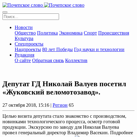
Новости
Общество
Политика
Экономика
Спорт
Происшествия
Культура
Спецпроекты
Нацпроекты
80 лет Победы
Год науки и технологии
Редакция
О сайте
Обратная связь
Коллектив
Депутат ГД Николай Валуев посетил
«Жуковский веломотозавод».
27 октября 2018, 15:16 |
Регион
65
Целью визита депутата стало знакомство с производством,
новинками технологического процесса, осмотр готовой
продукции. Экскурсию по заводу для Николая Валуева
провел генеральный директор Владимир Васекин. Подробнее