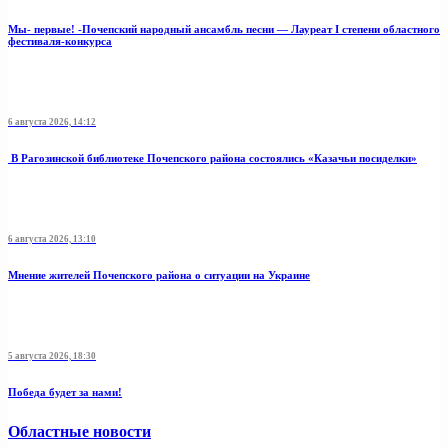
Мы- первые! -Почепский народный ансамбль песни — Лауреат I степени областного
фестиваля-конкурса
6 августа 2026, 14:12
В Рагозинской библиотеке Почепского района состоялись «Казачьи посиделки»
6 августа 2026, 13:10
Мнение жителей Почепского района о ситуации на Украине
5 августа 2026, 18:30
Победа будет за нами!
Областные новости