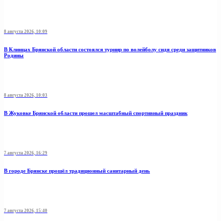
8 августа 2026, 10:09
В Клинцах Брянской области состоялся турнир по волейболу сидя среди защитников
Родины
8 августа 2026, 10:03
В Жуковке Брянской области прошел масштабный спортивный праздник
7 августа 2026, 16:29
В городе Брянске прошёл традиционный санитарный день
7 августа 2026, 15:40