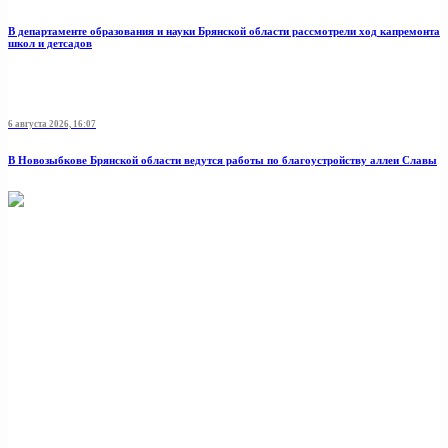
В департаменте образования и науки Брянской области рассмотрели ход капремонта
школ и детсадов
6 августа 2026, 16:07
В Новозыбкове Брянской области ведутся работы по благоустройству аллеи Славы