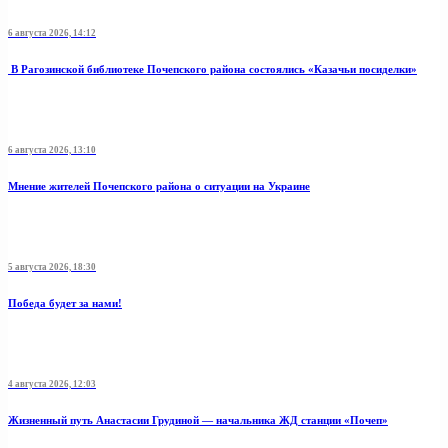
6 августа 2026, 14:12
В Рагозинской библиотеке Почепского района состоялись «Казачьи посиделки»
6 августа 2026, 13:10
Мнение жителей Почепского района о ситуации на Украине
5 августа 2026, 18:30
Победа будет за нами!
4 августа 2026, 12:03
Жизненный путь Анастасии Грудиной — начальника ЖД станции «Почеп»