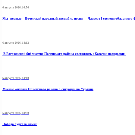
6 августа 2026, 16:56
Мы- первые! -Почепский народный ансамбль песни — Лауреат I степени областного 
6 августа 2026, 14:12
В Рагозинской библиотеке Почепского района состоялись «Казачьи посиделки»
6 августа 2026, 13:10
Мнение жителей Почепского района о ситуации на Украине
5 августа 2026, 18:30
Победа будет за нами!