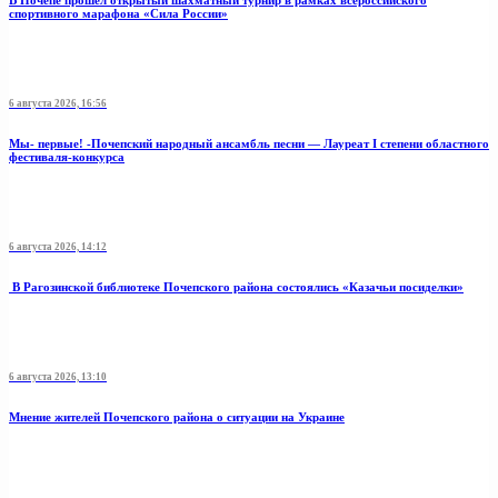
В Почепе прошёл открытый шахматный турнир в рамках всероссийского
спортивного марафона «Сила России»
6 августа 2026, 16:56
Мы- первые! -Почепский народный ансамбль песни — Лауреат I степени областного
фестиваля-конкурса
6 августа 2026, 14:12
В Рагозинской библиотеке Почепского района состоялись «Казачьи посиделки»
6 августа 2026, 13:10
Мнение жителей Почепского района о ситуации на Украине