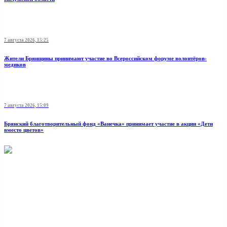
7 августа 2026, 15:25
Жители Брянщины принимают участие во Всероссийском форуме волонтёров-
медиков
7 августа 2026, 15:09
Брянский благотворительный фонд «Ванечка» принимает участие в акции «Дети
вместо цветов»