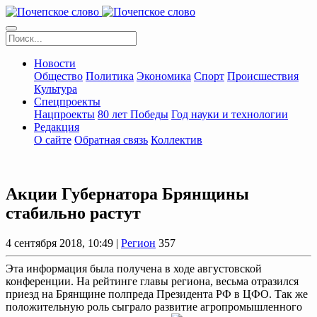
Новости
Общество
Политика
Экономика
Спорт
Происшествия
Культура
Спецпроекты
Нацпроекты
80 лет Победы
Год науки и технологии
Редакция
О сайте
Обратная связь
Коллектив
Акции Губернатора Брянщины
стабильно растут
4 сентября 2018, 10:49 |
Регион
357
Эта информация была получена в ходе августовской
конференции. На рейтинге главы региона, весьма отразился
приезд на Брянщине полпреда Президента РФ в ЦФО. Так же
положительную роль сыграло развитие агропромышленного