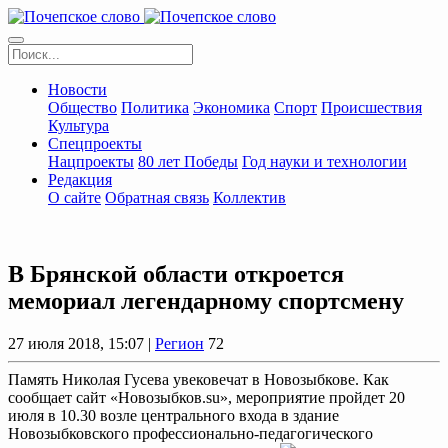
Новости
Общество
Политика
Экономика
Спорт
Происшествия
Культура
Спецпроекты
Нацпроекты
80 лет Победы
Год науки и технологии
Редакция
О сайте
Обратная связь
Коллектив
В Брянской области откроется
мемориал легендарному спортсмену
27 июля 2018, 15:07 |
Регион
72
Память Николая Гусева увековечат в Новозыбкове. Как
сообщает сайт «Новозыбков.su», мероприятие пройдет 20
июля в 10.30 возле центрального входа в здание
Новозыбковского профессионально-педагогического