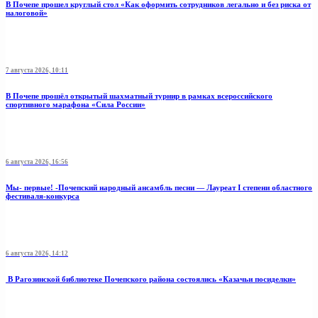
В Почепе прошел круглый стол «Как оформить сотрудников легально и без риска от
налоговой»
7 августа 2026, 10:11
В Почепе прошёл открытый шахматный турнир в рамках всероссийского
спортивного марафона «Сила России»
6 августа 2026, 16:56
Мы- первые! -Почепский народный ансамбль песни — Лауреат I степени областного
фестиваля-конкурса
6 августа 2026, 14:12
В Рагозинской библиотеке Почепского района состоялись «Казачьи посиделки»