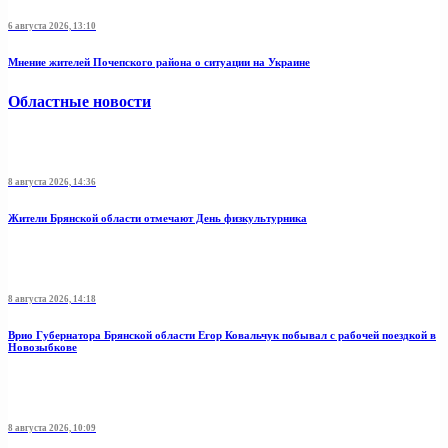
6 августа 2026, 13:10
Мнение жителей Почепского района о ситуации на Украине
Областные новости
8 августа 2026, 14:36
Жители Брянской области отмечают День физкультурника
8 августа 2026, 14:18
Врио Губернатора Брянской области Егор Ковальчук побывал с рабочей поездкой в
Новозыбкове
8 августа 2026, 10:09