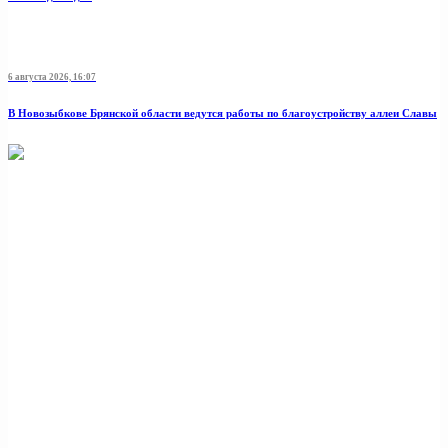
6 августа 2026, 16:07
В Новозыбкове Брянской области ведутся работы по благоустройству аллеи Славы