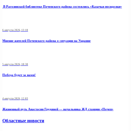
В Рагозинской библиотеке Почепского района состоялись «Казачьи посиделки»
6 августа 2026, 13:10
Мнение жителей Почепского района о ситуации на Украине
5 августа 2026, 18:30
Победа будет за нами!
4 августа 2026, 12:03
Жизненный путь Анастасии Грудиной — начальника ЖД станции «Почеп»
Областные новости