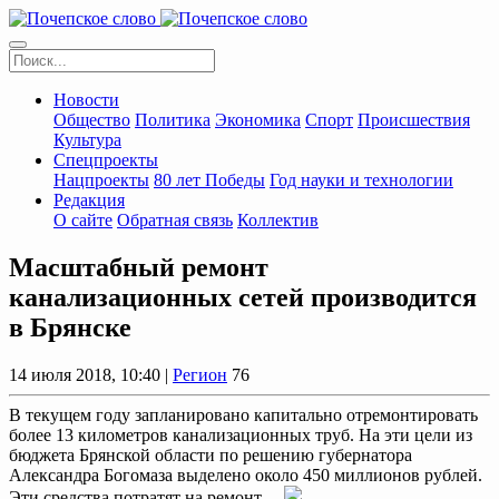
Новости
Общество
Политика
Экономика
Спорт
Происшествия
Культура
Спецпроекты
Нацпроекты
80 лет Победы
Год науки и технологии
Редакция
О сайте
Обратная связь
Коллектив
Масштабный ремонт
канализационных сетей производится
в Брянске
14 июля 2018, 10:40 |
Регион
76
В текущем году запланировано капитально отремонтировать
более 13 километров канализационных труб. На эти цели из
бюджета Брянской области по решению губернатора
Александра Богомаза выделено около 450 миллионов рублей.
Эти средства потратят на ремонт ...