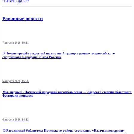
Читать далее
Районные новости
7 августа 2026, 10:11
В Почепе прошёл открытый шахматный турнир в рамках всероссийского
спортивного марафона «Сила России»
6 августа 2026, 16:56
Мы- первые! -Почепский народный ансамбль песни — Лауреат I степени областного
фестиваля-конкурса
6 августа 2026, 14:12
В Рагозинской библиотеке Почепского района состоялись «Казачьи посиделки»