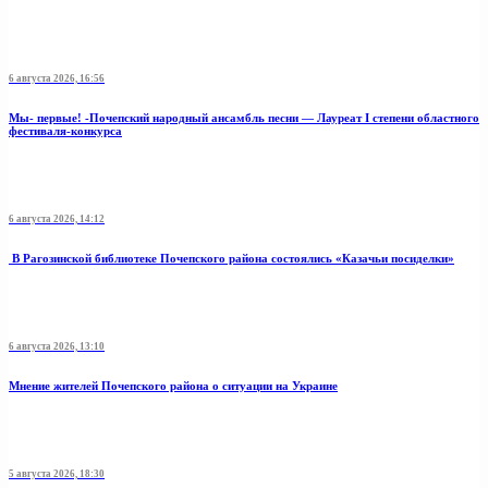
6 августа 2026, 16:56
Мы- первые! -Почепский народный ансамбль песни — Лауреат I степени областного
фестиваля-конкурса
6 августа 2026, 14:12
В Рагозинской библиотеке Почепского района состоялись «Казачьи посиделки»
6 августа 2026, 13:10
Мнение жителей Почепского района о ситуации на Украине
5 августа 2026, 18:30