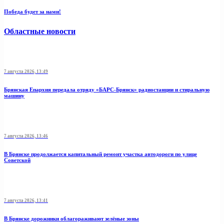
Победа будет за нами!
Областные новости
7 августа 2026, 13:49
Брянская Епархия передала отряду «БАРС-Брянск» радиостанции и стиральную
машину
7 августа 2026, 13:46
В Брянске продолжается капитальный ремонт участка автодороги по улице
Советской
7 августа 2026, 13:41
В Брянске дорожники облагораживают зелёные зоны